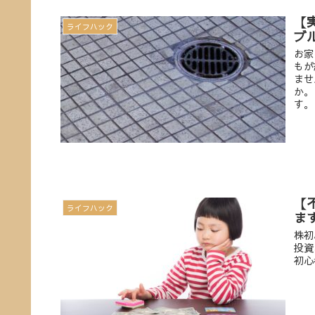
【
ライフハック
ブ
お家
もが
ませ
か。
す。
【
ライフハック
ま
株初
投資
初心