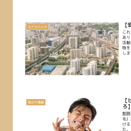
【
ライフハック
これ
あり
活動
物を
しま
【
役立ち情報
ろ
髭脱
毛）
ける
た。