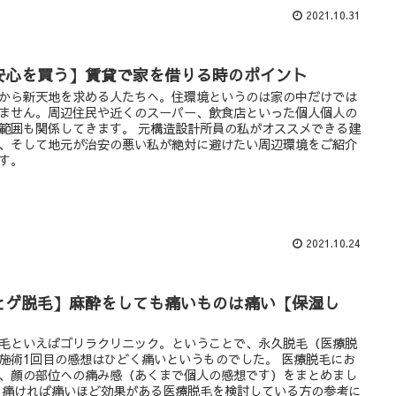
2021.10.31
安心を買う】賃貸で家を借りる時のポイント
から新天地を求める人たちへ。住環境というのは家の中だけでは
ません。周辺住民や近くのスーパー、飲食店といった個人個人の
範囲も関係してきます。 元構造設計所員の私がオススメできる建
、そして地元が治安の悪い私が絶対に避けたい周辺環境をご紹介
す。
2021.10.24
ヒゲ脱毛】麻酔をしても痛いものは痛い【保湿し
】
毛といえばゴリラクリニック。ということで、永久脱毛（医療脱
施術1回目の感想はひどく痛いというものでした。 医療脱毛にお
、顔の部位への痛み感（あくまで個人の感想です）をまとめまし
 痛ければ痛いほど効果がある医療脱毛を検討している方の参考に