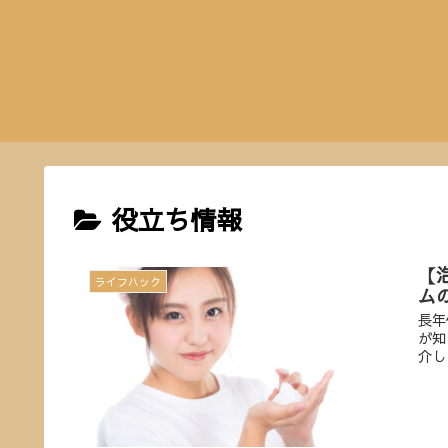
役立ち情報
【
ライフハック
ム
長年
が知
介し