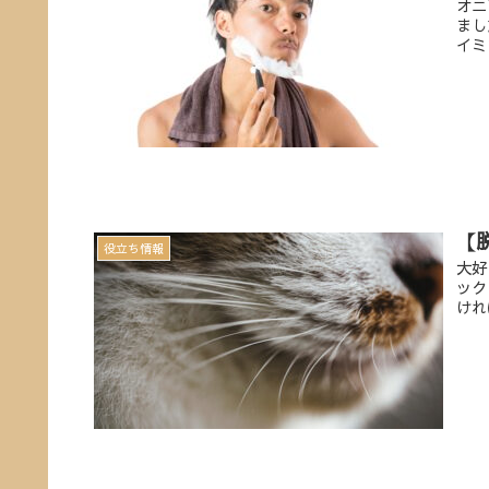
オニ
まし
イミ
【
役立ち情報
大好
ック
けれ