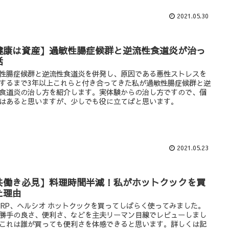
2021.05.30
健康は資産】過敏性腸症候群と逆流性食道炎が治っ
話
性腸症候群と逆流性食道炎を併発し、原因である悪性ストレスを
するまで3年以上これらと付き合ってきた私が過敏性腸症候群と逆
食道炎の治し方を紹介します。実体験からの治し方ですので、個
はあると思いますが、少しでも役に立てばと思います。
2021.05.23
共働き必見】料理時間半減！私がホットクックを買
た理由
ARP、ヘルシオ ホットクックを買ってしばらく使ってみました。
勝手の良さ、便利さ、などを主夫リーマン目線でレビューしまし
これは誰が買っても便利さを体感できると思います。詳しくは記