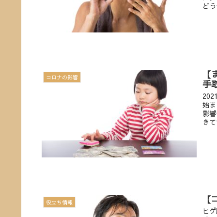
どう
【
コロナの影響
手
20
始ま
影響
きて
【
役立ち情報
ヒゲ