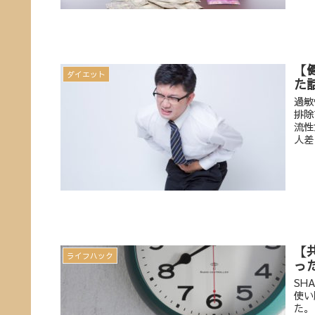
【
ダイエット
た
過敏
排除
流性
人差
【
ライフハック
っ
SH
使い
た。