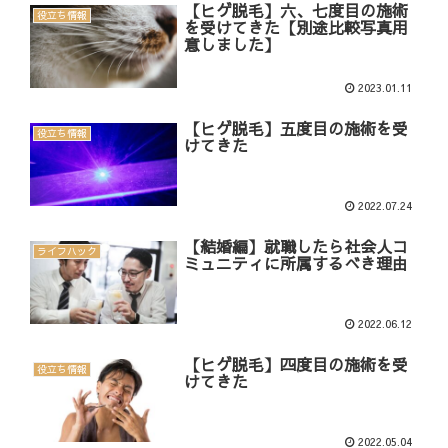
【ヒゲ脱毛】六、七度目の施術
役立ち情報
を受けてきた【別途比較写真用
意しました】
2023.01.11
【ヒゲ脱毛】五度目の施術を受
役立ち情報
けてきた
2022.07.24
【結婚編】就職したら社会人コ
ライフハック
ミュニティに所属するべき理由
2022.06.12
【ヒゲ脱毛】四度目の施術を受
役立ち情報
けてきた
2022.05.04