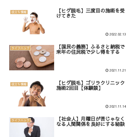
【ヒゲ脱毛】三度目の施術を受
役立ち情報
けてきた
2022.02.13
【国民の義務】ふるさと納税で
ライフハック
来年の住民税で少し得をする
2021.11.21
【ヒゲ脱毛】ゴリラクリニック
役立ち情報
施術2回目【体験談】
2021.11.14
【社会人】月曜日が苦じゃなく
ライフハック
なる人間関係を良好にする秘訣