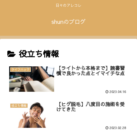
日々のアレコレ
shunのブログ
役立ち情報
【ライトから本格まで】読書習
ライフハック
慣で良かった点とイマイチな点
2023.04.16
【ヒゲ脱毛】八度目の施術を受
役立ち情報
けてきた
2023.02.28