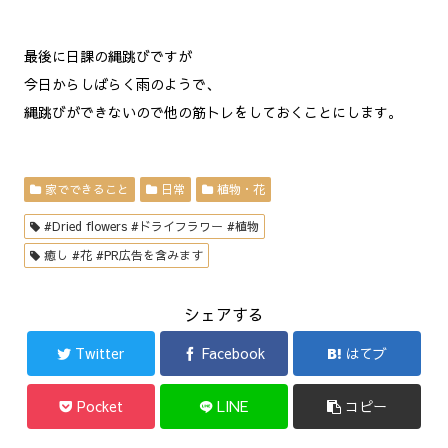
最後に日課の縄跳びですが
今日からしばらく雨のようで、
縄跳びができないので他の筋トレをしておくことにします。
家でできること
日常
植物・花
#Dried flowers #ドライフラワー #植物
癒し #花 #PR広告を含みます
シェアする
Twitter
Facebook
はてブ
Pocket
LINE
コピー