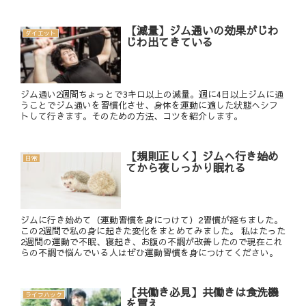
【減量】ジム通いの効果がじわ
ダイエット
じわ出てきている
ジム通い2週間ちょっとで3キロ以上の減量。週に4日以上ジムに通
うことでジム通いを習慣化させ、身体を運動に適した状態へシフ
トして行きます。そのための方法、コツを紹介します。
【規則正しく】ジムへ行き始め
日常
てから夜しっかり眠れる
ジムに行き始めて（運動習慣を身につけて）2習慣が経ちました。
この2週間で私の身に起きた変化をまとめてみました。 私はたった
2週間の運動で不眠、寝起き、お腹の不調が改善したので現在これ
らの不調で悩んでいる人はぜひ運動習慣を身につけてください。
【共働き必見】共働きは食洗機
ライフハック
を買え