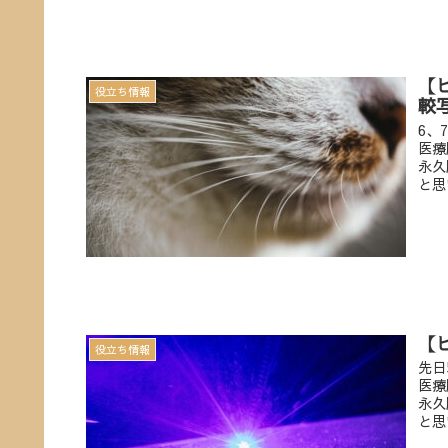
【
役立ち情報
較
6、
医療
永久
と思
【
役立ち情報
先日
医療
永久
と思