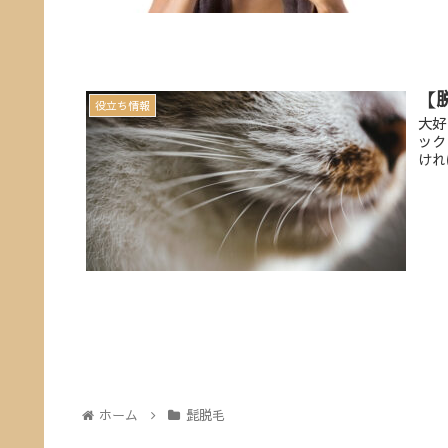
【
役立ち情報
大好
ック
けれ
ホーム
髭脱毛