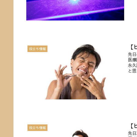
【
役立ち情報
先日
医療
永久
と思
【
役立ち情報
先日