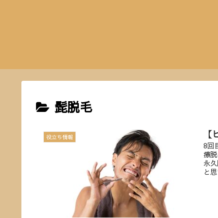
髭脱毛
【
役立ち情報
8回
療脱
永久
と思