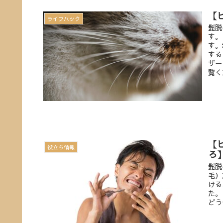
【
ライフハック
髭脱
す。
す。
する
ザー
覧く
【
役立ち情報
ろ
髭脱
毛）
ける
た。
どう