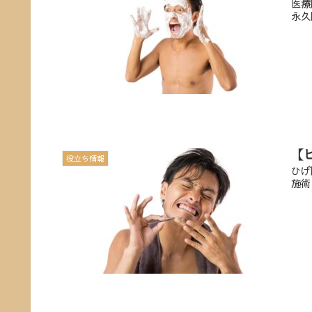
医療
永久
【
役立ち情報
ひげ
施術